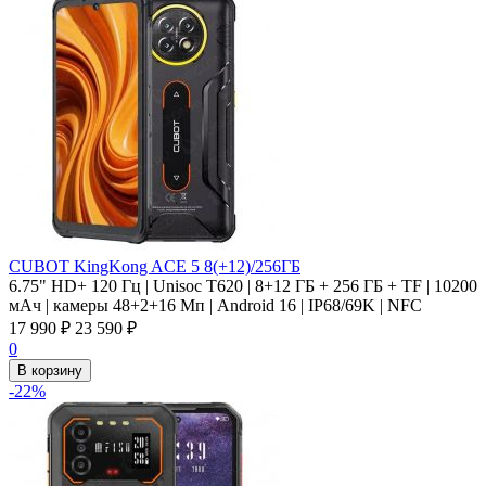
CUBOT KingKong ACE 5 8(+12)/256ГБ
6.75" HD+ 120 Гц | Unisoc T620 | 8+12 ГБ + 256 ГБ + TF | 10200
мАч | камеры 48+2+16 Мп | Android 16 | IP68/69K | NFC
17 990
₽
23 590
₽
0
В корзину
-22%