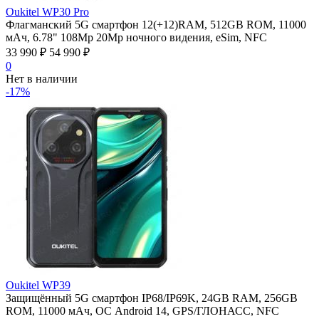
Oukitel WP30 Pro
Флагманский 5G смартфон 12(+12)RAM, 512GB ROM, 11000
мАч, 6.78" 108Mp 20Mp ночного видения, eSim, NFC
33 990
₽
54 990
₽
0
Нет в наличии
-17%
Oukitel WP39
Защищённый 5G смартфон IP68/IP69K, 24GB RAM, 256GB
ROM, 11000 мАч, ОС Android 14, GPS/ГЛОНАСС, NFC