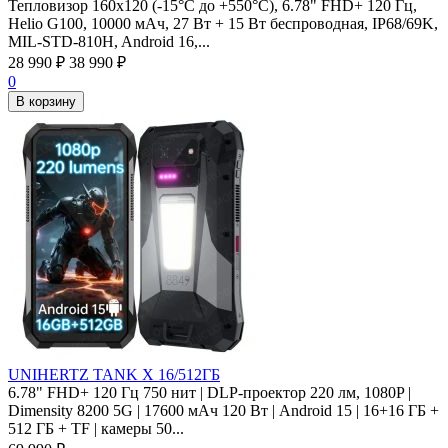
Тепловизор 160x120 (-15°C до +550°C), 6.78" FHD+ 120 Гц,
Helio G100, 10000 мАч, 27 Вт + 15 Вт беспроводная, IP68/69K,
MIL-STD-810H, Android 16,...
28 990
₽
38 990
₽
0
В корзину
UNIHERTZ TANK X 16/512ГБ
6.78" FHD+ 120 Гц 750 нит | DLP-проектор 220 лм, 1080P |
Dimensity 8200 5G | 17600 мАч 120 Вт | Android 15 | 16+16 ГБ +
512 ГБ + TF | камеры 50...