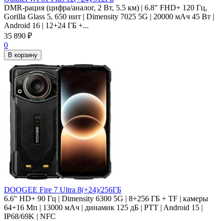
DMR-рация (цифра/аналог, 2 Вт, 5.5 км) | 6.8" FHD+ 120 Гц,
Gorilla Glass 5, 650 нит | Dimensity 7025 5G | 20000 мАч 45 Вт |
Android 16 | 12+24 ГБ +...
35 890
₽
0
В корзину
DOOGEE Fire 7 Ultra 8(+24)/256ГБ
6.6" HD+ 90 Гц | Dimensity 6300 5G | 8+256 ГБ + TF | камеры
64+16 Мп | 13000 мАч | динамик 125 дБ | PTT | Android 15 |
IP68/69K | NFC