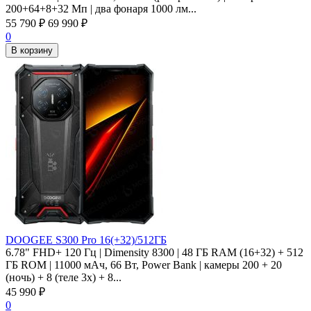
200+64+8+32 Мп | два фонаря 1000 лм...
55 790
₽
69 990
₽
0
В корзину
DOOGEE S300 Pro 16(+32)/512ГБ
6.78" FHD+ 120 Гц | Dimensity 8300 | 48 ГБ RAM (16+32) + 512
ГБ ROM | 11000 мАч, 66 Вт, Power Bank | камеры 200 + 20
(ночь) + 8 (теле 3x) + 8...
45 990
₽
0