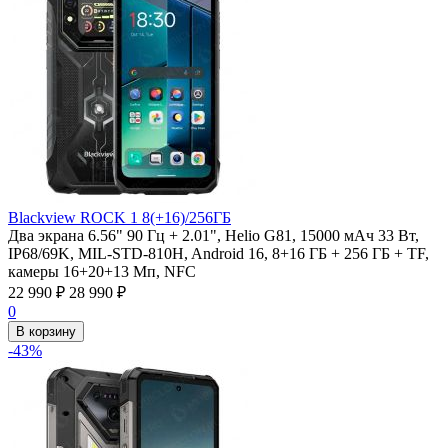
Blackview ROCK 1 8(+16)/256ГБ
Два экрана 6.56" 90 Гц + 2.01", Helio G81, 15000 мАч 33 Вт,
IP68/69K, MIL-STD-810H, Android 16, 8+16 ГБ + 256 ГБ + TF,
камеры 16+20+13 Мп, NFC
22 990
₽
28 990
₽
0
В корзину
-43%