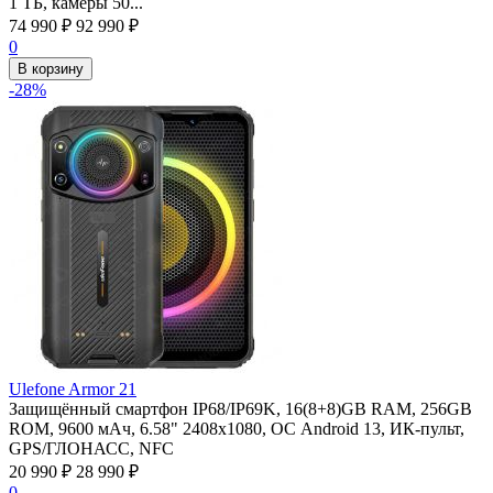
1 ТБ, камеры 50...
74 990
₽
92 990
₽
0
В корзину
-28%
Ulefone Armor 21
Защищённый смартфон IP68/IP69K, 16(8+8)GB RAM, 256GB
ROM, 9600 мАч, 6.58" 2408х1080, ОС Android 13, ИК-пульт,
GPS/ГЛОНАСС, NFC
20 990
₽
28 990
₽
0