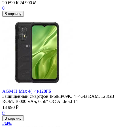
20 690
₽
24 990
₽
0
В корзину
AGM H Max 4(+4)/128ГБ
Защищённый смартфон IP68/IP69K, 4+4GB RAM, 128GB
ROM, 10000 мАч, 6.56" ОС Android 14
13 990
₽
0
В корзину
-34%