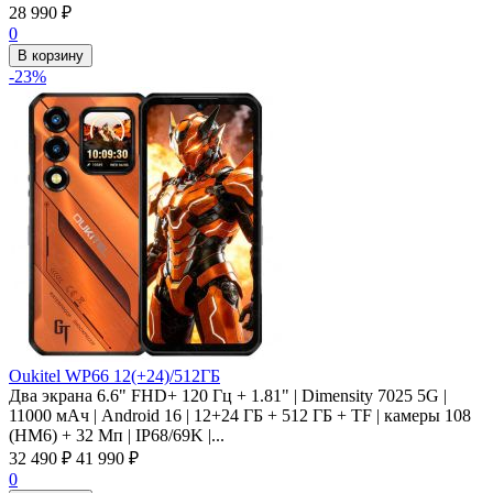
28 990
₽
0
В корзину
-23%
Oukitel WP66 12(+24)/512ГБ
Два экрана 6.6" FHD+ 120 Гц + 1.81" | Dimensity 7025 5G |
11000 мАч | Android 16 | 12+24 ГБ + 512 ГБ + TF | камеры 108
(HM6) + 32 Мп | IP68/69K |...
32 490
₽
41 990
₽
0