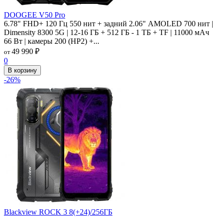
DOOGEE V50 Pro
6.78" FHD+ 120 Гц 550 нит + задний 2.06" AMOLED 700 нит |
Dimensity 8300 5G | 12-16 ГБ + 512 ГБ - 1 ТБ + TF | 11000 мАч
66 Вт | камеры 200 (HP2) +...
49 990
₽
от
0
В корзину
-26%
Blackview ROCK 3 8(+24)/256ГБ