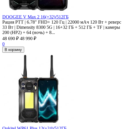
DOOGEE V Max 2 16(+32)/512ГБ
Рация PTT | 6.78" FHD+ 120 Гц | 22000 мАч 120 Вт + реверс
33 Вт | Dimensity 8300 5G | 16+32 ГБ + 512 ГБ + TF | камеры
200 (HP2) + 64 (ночь) + 8...
48 690
₽
48 990
₽
0
В корзину
Oukitel WP61 Plus 12(+24)/512ГБ