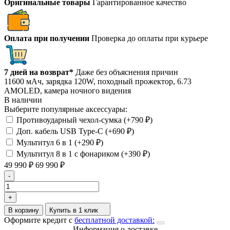
Оригинальные товары
Гарантированное качество
Оплата при получении
Проверка до оплаты при курьере
7 дней на возврат*
Даже без объяснения причин
11600 ​мАч, зарядка 120W, походный прожектор, 6.73
AMOLED, камера ночного видения
В наличии
Выберите популярные аксессуары:
Противоударный чехол-сумка (+
790
₽
)
Доп. кабель USB Type-C (+
690
₽
)
Мультитул 6 в 1 (+
290
₽
)
Мультитул 8 в 1 с фонариком (+
390
₽
)
49 990
₽
69 990
₽
-
+
В корзину
Купить в 1 клик
Оформите кредит с
бесплатной доставкой:
Информация о доставке