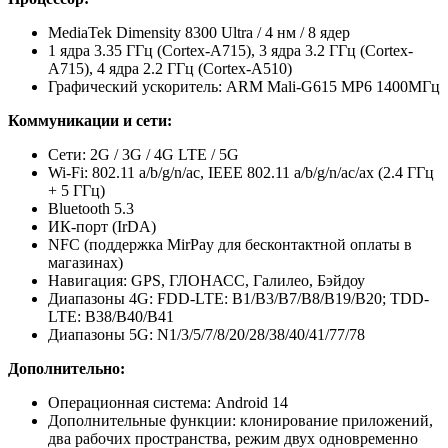
MediaTek Dimensity 8300 Ultra / 4 нм / 8 ядер
1 ядра 3.35 ГГц (Cortex-A715), 3 ядра 3.2 ГГц (Cortex-
A715), 4 ядра 2.2 ГГц (Cortex-A510)
Графический ускоритель: ARM Mali-G615 MP6 1400МГц
Коммуникации и сети:
Сети: 2G / 3G / 4G LTE / 5G
Wi-Fi: 802.11 a/b/g/n/ac, IEEE 802.11 a/b/g/n/ac/ax (2.4 ГГц
+ 5 ГГц)
Bluetooth 5.3
ИК-порт (IrDA)
NFC (поддержка MirPay для бесконтактной оплаты в
магазинах)
Навигация: GPS, ГЛОНАСС, Галилео, Бэйдоу
Диапазоны 4G: FDD-LTE: B1/B3/B7/B8/B19/B20; TDD-
LTE: B38/B40/B41
Диапазоны 5G: N1/3/5/7/8/20/28/38/40/41/77/78
Дополнительно:
Операционная система: Android 14
Дополнительные функции: клонирование приложений,
два рабочих пространства, режим двух одновременно