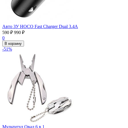
Авто ЗУ HOCO Fast Charger Dual 3.4А
590
₽
990
₽
0
В корзину
-51%
Мультитул Овал 6 в 1