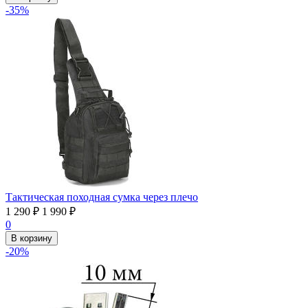
-35%
Тактическая походная сумка через плечо
1 290
₽
1 990
₽
0
В корзину
-20%