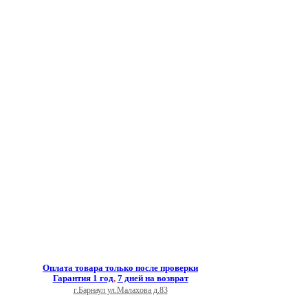
Оплата товара только после проверки
Гарантия 1 год
,
7 дней на возврат
г.Барнаул ул.Малахова д.83