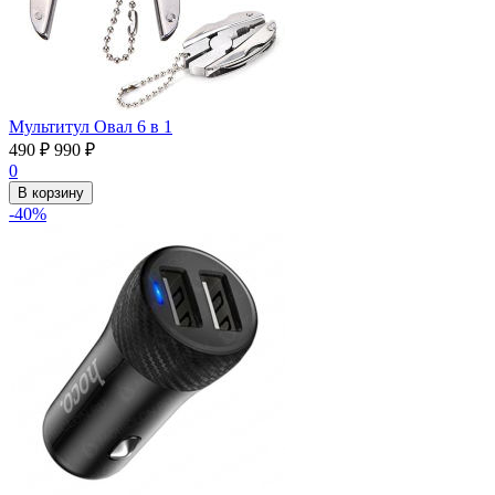
Мультитул Овал 6 в 1
490
₽
990
₽
0
В корзину
-40%