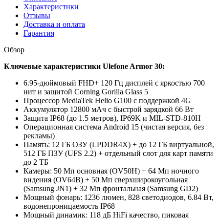
Характеристики
Отзывы
Доставка и оплата
Гарантия
Обзор
Ключевые характеристики Ulefone Armor 30:
6.95-дюймовый FHD+ 120 Гц дисплей с яркостью 700
нит и защитой Corning Gorilla Glass 5
Процессор MediaTek Helio G100 с поддержкой 4G
Аккумулятор 12800 мАч с быстрой зарядкой 66 Вт
Защита IP68 (до 1.5 метров), IP69K и MIL-STD-810H
Операционная система Android 15 (чистая версия, без
рекламы)
Память: 12 ГБ ОЗУ (LPDDR4X) + до 12 ГБ виртуальной,
512 ГБ ПЗУ (UFS 2.2) + отдельный слот для карт памяти
до 2 ТБ
Камеры: 50 Мп основная (OV50H) + 64 Мп ночного
видения (OV64B) + 50 Мп сверхширокоугольная
(Samsung JN1) + 32 Мп фронтальная (Samsung GD2)
Мощный фонарь: 1236 люмен, 828 светодиодов, 6.84 Вт,
водонепроницаемость IP68
Мощный динамик: 118 дБ HiFi качество, пиковая