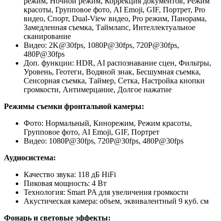
режим, Ночной режим, Коррекция документов, Режим
красоты, Групповое фото, AI Emoji, GIF, Портрет, Pro
видео, Спорт, Dual-View видео, Pro режим, Панорама,
Замедленная съемка, Таймлапс, Интеллектуальное
сканирование
Видео: 2K@30fps, 1080P@30fps, 720P@30fps,
480P@30fps
Доп. функции: HDR, AI распознавание сцен, Фильтры,
Уровень, Геотеги, Водяной знак, Бесшумная съемка,
Сенсорная съемка, Таймер, Сетка, Настройка кнопки
громкости, Антимерцание, Долгое нажатие
Режимы съемки фронтальной камеры:
Фото: Нормальный, Кинорежим, Режим красоты,
Групповое фото, AI Emoji, GIF, Портрет
Видео: 1080P@30fps, 720P@30fps, 480P@30fps
Аудиосистема:
Качество звука: 118 дБ HiFi
Пиковая мощность: 4 Вт
Технология: Smart PA для увеличения громкости
Акустическая камера: объем, эквивалентный 9 куб. см
Фонарь и световые эффекты: