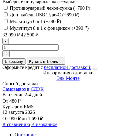
Выберите популярные аксессуары:
Противоударный чехол-сумка (+
790
₽
)
Доп. кабель USB Type-C (+
690
₽
)
Мультитул 6 в 1 (+
290
₽
)
Мультитул 8 в 1 с фонариком (+
390
₽
)
33 990
₽
42 590
₽
-
+
В корзину
Купить в 1 клик
Оформите кредит с
бесплатной доставкой:
Информация о доставке
Эль-Монте
Способ доставки
Самовывоз в СДЭК
В течение
2-4
дней
От
480
₽
Курьером EMS
12 августа 2026
От
990
₽
до
1 690
₽
К сравнению
В избранное
Описание