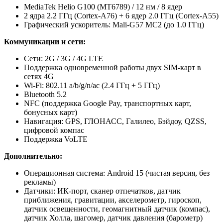
MediaTek Helio G100 (MT6789) / 12 нм / 8 ядер
2 ядра 2.2 ГГц (Cortex-A76) + 6 ядер 2.0 ГГц (Cortex-A55)
Графический ускоритель: Mali-G57 MC2 (до 1.0 ГГц)
Коммуникации и сети:
Сети: 2G / 3G / 4G LTE
Поддержка одновременной работы двух SIM-карт в
сетях 4G
Wi-Fi: 802.11 a/b/g/n/ac (2.4 ГГц + 5 ГГц)
Bluetooth 5.2
NFC (поддержка Google Pay, транспортных карт,
бонусных карт)
Навигация: GPS, ГЛОНАСС, Галилео, Бэйдоу, QZSS,
цифровой компас
Поддержка VoLTE
Дополнительно:
Операционная система: Android 15 (чистая версия, без
рекламы)
Датчики: ИК-порт, сканер отпечатков, датчик
приближения, гравитации, акселерометр, гироскоп,
датчик освещенности, геомагнитный датчик (компас),
датчик Холла, шагомер, датчик давления (барометр)