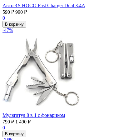
Авто ЗУ HOCO Fast Charger Dual 3.4А
590
₽
990
₽
0
В корзину
-47%
Мультитул 8 в 1 с фонариком
790
₽
1 490
₽
0
В корзину
-35%