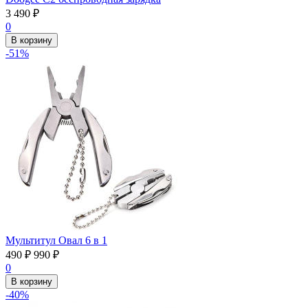
3 490
₽
0
В корзину
-51%
Мультитул Овал 6 в 1
490
₽
990
₽
0
В корзину
-40%