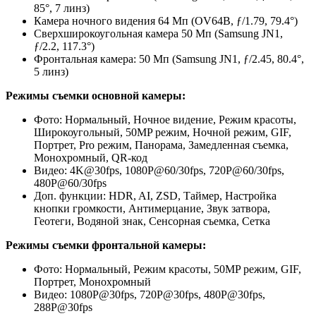
85°, 7 линз)
Камера ночного видения 64 Мп (OV64B, ƒ/1.79, 79.4°)
Сверхширокоугольная камера 50 Мп (Samsung JN1,
ƒ/2.2, 117.3°)
Фронтальная камера: 50 Мп (Samsung JN1, ƒ/2.45, 80.4°,
5 линз)
Режимы съемки основной камеры:
Фото: Нормальный, Ночное видение, Режим красоты,
Широкоугольный, 50MP режим, Ночной режим, GIF,
Портрет, Pro режим, Панорама, Замедленная съемка,
Монохромный, QR-код
Видео: 4K@30fps, 1080P@60/30fps, 720P@60/30fps,
480P@60/30fps
Доп. функции: HDR, AI, ZSD, Таймер, Настройка
кнопки громкости, Антимерцание, Звук затвора,
Геотеги, Водяной знак, Сенсорная съемка, Сетка
Режимы съемки фронтальной камеры:
Фото: Нормальный, Режим красоты, 50MP режим, GIF,
Портрет, Монохромный
Видео: 1080P@30fps, 720P@30fps, 480P@30fps,
288P@30fps