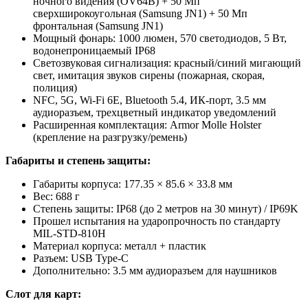
ночного видения (OV64B) + 50 Мп
сверхширокоугольная (Samsung JN1) + 50 Мп
фронтальная (Samsung JN1)
Мощный фонарь: 1000 люмен, 570 светодиодов, 5 Вт,
водонепроницаемый IP68
Светозвуковая сигнализация: красный/синий мигающий
свет, имитация звуков сирены (пожарная, скорая,
полиция)
NFC, 5G, Wi-Fi 6E, Bluetooth 5.4, ИК-порт, 3.5 мм
аудиоразъем, трехцветный индикатор уведомлений
Расширенная комплектация: Armor Molle Holster
(крепление на разгрузку/ремень)
Габариты и степень защиты:
Габариты корпуса: 177.35 × 85.6 × 33.8 мм
Вес: 688 г
Степень защиты: IP68 (до 2 метров на 30 минут) / IP69K
Прошел испытания на ударопрочность по стандарту
MIL-STD-810H
Материал корпуса: металл + пластик
Разъем: USB Type-C
Дополнительно: 3.5 мм аудиоразъем для наушников
Слот для карт: