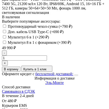
7400 5G, 21200 мАч 120 Вт, IP68/69K, Android 15, 16+16 ГБ +
512 ГБ, камеры 50+64+50+50 Мп, фонарь 1000 лм,
светозвуковая сигнализация
В наличии
Выберите популярные аксессуары:
Противоударный чехол-сумка (+
790
₽
)
Доп. кабель USB Type-C (+
690
₽
)
Мультитул 6 в 1 (+
290
₽
)
Мультитул 8 в 1 с фонариком (+
390
₽
)
49 990
₽
-
+
В корзину
Купить в 1 клик
Оформите кредит с
бесплатной доставкой:
Информация о доставке
Эль-Монте
Способ доставки
Самовывоз в СДЭК
В течение
2-4
дней
От
480
₽
Курьером EMS