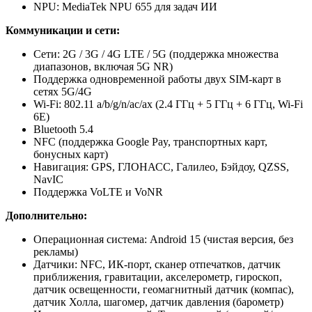
NPU: MediaTek NPU 655 для задач ИИ
Коммуникации и сети:
Сети: 2G / 3G / 4G LTE / 5G (поддержка множества
диапазонов, включая 5G NR)
Поддержка одновременной работы двух SIM-карт в
сетях 5G/4G
Wi-Fi: 802.11 a/b/g/n/ac/ax (2.4 ГГц + 5 ГГц + 6 ГГц, Wi-Fi
6E)
Bluetooth 5.4
NFC (поддержка Google Pay, транспортных карт,
бонусных карт)
Навигация: GPS, ГЛОНАСС, Галилео, Бэйдоу, QZSS,
NavIC
Поддержка VoLTE и VoNR
Дополнительно:
Операционная система: Android 15 (чистая версия, без
рекламы)
Датчики: NFC, ИК-порт, сканер отпечатков, датчик
приближения, гравитации, акселерометр, гироскоп,
датчик освещенности, геомагнитный датчик (компас),
датчик Холла, шагомер, датчик давления (барометр)