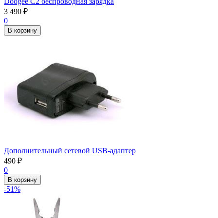
Doogee C2 беспроводная зарядка
3 490
₽
0
В корзину
Дополнительный сетевой USB-адаптер
490
₽
0
В корзину
-51%