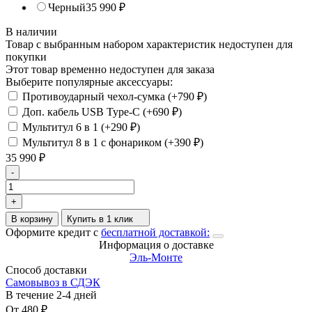
Черный
35 990
₽
В наличии
Товар с выбранным набором характеристик недоступен для
покупки
Этот товар временно недоступен для заказа
Выберите популярные аксессуары:
Противоударный чехол-сумка (+
790
₽
)
Доп. кабель USB Type-C (+
690
₽
)
Мультитул 6 в 1 (+
290
₽
)
Мультитул 8 в 1 с фонариком (+
390
₽
)
35 990
₽
-
+
В корзину
Купить в 1 клик
Оформите кредит с
бесплатной доставкой:
Информация о доставке
Эль-Монте
Способ доставки
Самовывоз в СДЭК
В течение
2-4
дней
От
480
₽