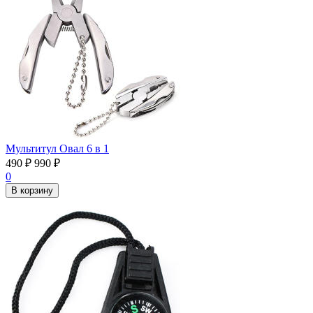
Мультитул Овал 6 в 1
490
₽
990
₽
0
В корзину