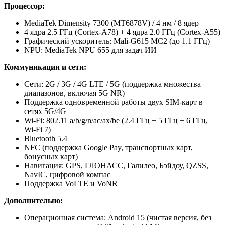
Процессор:
MediaTek Dimensity 7300 (MT6878V) / 4 нм / 8 ядер
4 ядра 2.5 ГГц (Cortex-A78) + 4 ядра 2.0 ГГц (Cortex-A55)
Графический ускоритель: Mali-G615 MC2 (до 1.1 ГГц)
NPU: MediaTek NPU 655 для задач ИИ
Коммуникации и сети:
Сети: 2G / 3G / 4G LTE / 5G (поддержка множества
диапазонов, включая 5G NR)
Поддержка одновременной работы двух SIM-карт в
сетях 5G/4G
Wi-Fi: 802.11 a/b/g/n/ac/ax/be (2.4 ГГц + 5 ГГц + 6 ГГц,
Wi-Fi 7)
Bluetooth 5.4
NFC (поддержка Google Pay, транспортных карт,
бонусных карт)
Навигация: GPS, ГЛОНАСС, Галилео, Бэйдоу, QZSS,
NavIC, цифровой компас
Поддержка VoLTE и VoNR
Дополнительно:
Операционная система: Android 15 (чистая версия, без