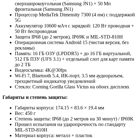
сверхширокоугольная (Samsung JN1) + 50 Мп
фронтальная (Samsung JN1)
Процессор MediaTek Dimensity 7300 (4 нм) с поддержкой
5G
Аккумулятор 10600 мАч с зарядкой: 120 Вт проводная +
50 Вт беспроводная
Защита IP68 (до 2 метров), IP69K и MIL-STD-810H
Операционная система Android 15 (чистая версия, без
рекламы)
Память: 16 ГБ ОЗУ (LPDDR5) + до 16 ГБ виртуальной,
512 ГБ ПЗУ (UFS 3.1) + отдельный слот для карт памяти
до 2 ТБ
Видеосъемка: 4K@30fps
Wi-Fi 7, Bluetooth 5.4, ИК-порт, 3.5 мм аудиоразъем,
трехцветный индикатор уведомлений
Стекло: Corning Gorilla Glass Victus на обоих дисплеях
Габариты и степень защиты:
Габариты корпуса: 174.15 × 83.6 × 19.4 мм
Вес: 450 г
Степень защиты: IP68 (до 2 метров на 30 минут) / IP69K
Прошел испытания на ударопрочность по стандарту
MIL-STD-810H
Материал корпуса: металл + пластик