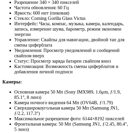
Разрешение 340 × 340 пикселей
Частота обновления: 60 Гц
Яркость: 600 нит (пиковая)
Стекло: Corning Gorilla Glass Victus
Интерфейс: Часы, компас, музыка, камера, календарь,
запись, измерение шума, барометр, режим экономии
энергии
Управление: Свайпы для навигации, двойной тап для
смены циферблата
Уведомления: Просмотр уведомлений и сообщений
свайпом вверх
Статус: Просмотр заряда батареи свайпом вниз
Кастомизация: Возможность смены циферблатов и
добавления личной подписи
Камеры:
Основная камера 50 Мп (Sony IMX989, 1.6μm, ƒ/1.9,
85.1°, 8 линз)
Камера ночного видения 64 Мп (OV64B, ƒ/1.79)
Сверхширокоугольная камера 50 Мп (Samsung JN1,
ƒ/2.2, 117.3°)
Максимальное разрешение фото: 6144×8192 пикселей
Фронтальная камера: 50 Мп (Samsung JN1, ƒ/2.45, 80.4°,
5 линз)