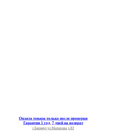
Оплата товара только после проверки
Гарантия 1 год
,
7 дней на возврат
г.Барнаул ул.Малахова д.83