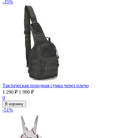
-35%
Тактическая походная сумка через плечо
1 290
₽
1 990
₽
0
В корзину
-51%