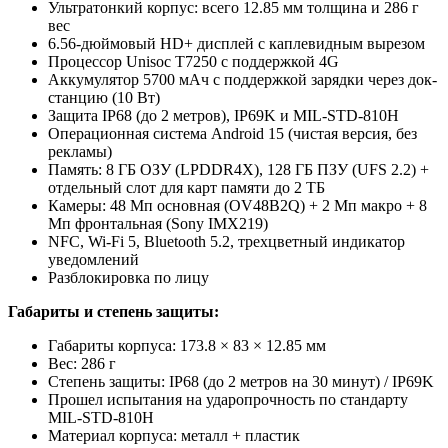
Ультратонкий корпус: всего 12.85 мм толщина и 286 г
вес
6.56-дюймовый HD+ дисплей с каплевидным вырезом
Процессор Unisoc T7250 с поддержкой 4G
Аккумулятор 5700 мАч с поддержкой зарядки через док-
станцию (10 Вт)
Защита IP68 (до 2 метров), IP69K и MIL-STD-810H
Операционная система Android 15 (чистая версия, без
рекламы)
Память: 8 ГБ ОЗУ (LPDDR4X), 128 ГБ ПЗУ (UFS 2.2) +
отдельный слот для карт памяти до 2 ТБ
Камеры: 48 Мп основная (OV48B2Q) + 2 Мп макро + 8
Мп фронтальная (Sony IMX219)
NFC, Wi-Fi 5, Bluetooth 5.2, трехцветный индикатор
уведомлений
Разблокировка по лицу
Габариты и степень защиты:
Габариты корпуса: 173.8 × 83 × 12.85 мм
Вес: 286 г
Степень защиты: IP68 (до 2 метров на 30 минут) / IP69K
Прошел испытания на ударопрочность по стандарту
MIL-STD-810H
Материал корпуса: металл + пластик