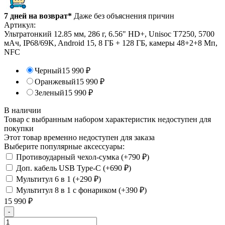
7 дней на возврат*
Даже без объяснения причин
Артикул:
Ультратонкий 12.85 мм, 286 г, 6.56" HD+, Unisoc T7250, 5700
мАч, IP68/69K, Android 15, 8 ГБ + 128 ГБ, камеры 48+2+8 Мп,
NFC
Черный
15 990
₽
Оранжевый
15 990
₽
Зеленый
15 990
₽
В наличии
Товар с выбранным набором характеристик недоступен для
покупки
Этот товар временно недоступен для заказа
Выберите популярные аксессуары:
Противоударный чехол-сумка (+
790
₽
)
Доп. кабель USB Type-C (+
690
₽
)
Мультитул 6 в 1 (+
290
₽
)
Мультитул 8 в 1 с фонариком (+
390
₽
)
15 990
₽
-