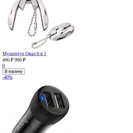
Мультитул Овал 6 в 1
490
₽
990
₽
0
В корзину
-40%