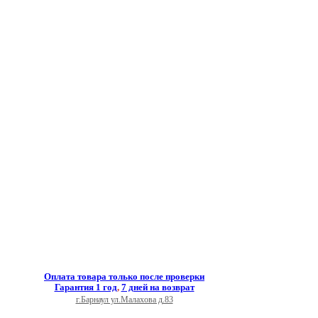
Оплата товара только после проверки
Гарантия 1 год
,
7 дней на возврат
г.Барнаул ул.Малахова д.83