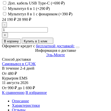
Доп. кабель USB Type-C (+
690
₽
)
Мультитул 6 в 1 (+
290
₽
)
Мультитул 8 в 1 с фонариком (+
390
₽
)
24 190
₽
28 990
₽
-
+
В корзину
Купить в 1 клик
Оформите кредит с
бесплатной доставкой:
Информация о доставке
Эль-Монте
Способ доставки
Самовывоз в СДЭК
В течение
2-4
дней
От
480
₽
Курьером EMS
11 августа 2026
От
990
₽
до
1 690
₽
К сравнению
В избранное
Описание
Характеристики
Отзывы