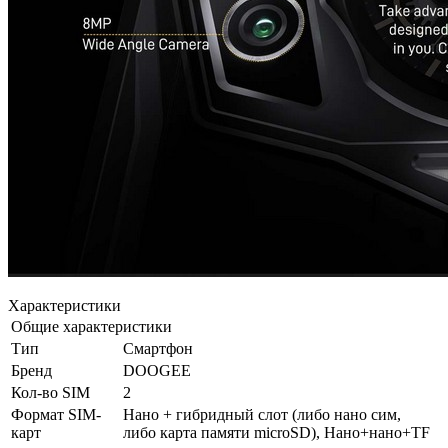
Характеристики
Общие характеристики
Тип
Смартфон
Бренд
DOOGEE
Кол-во SIM
2
Формат SIM-
Нано + гибридный слот (либо нано сим,
карт
либо карта памяти microSD), Нано+нано+TF