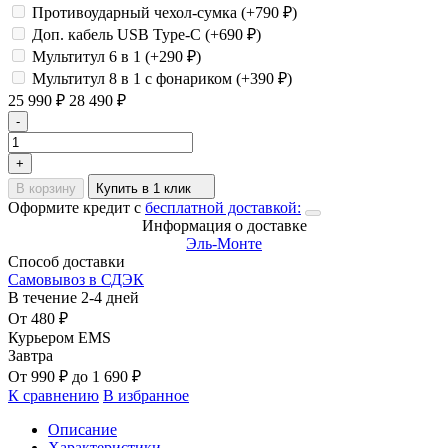
Противоударный чехол-сумка (+
790
₽
)
Доп. кабель USB Type-C (+
690
₽
)
Мультитул 6 в 1 (+
290
₽
)
Мультитул 8 в 1 с фонариком (+
390
₽
)
25 990
₽
28 490
₽
-
+
В корзину
Купить в 1 клик
Оформите кредит с
бесплатной доставкой:
Информация о доставке
Эль-Монте
Способ доставки
Самовывоз в СДЭК
В течение
2-4
дней
От
480
₽
Курьером EMS
Завтра
От
990
₽
до
1 690
₽
К сравнению
В избранное
Описание
Характеристики