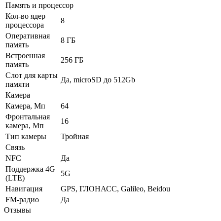
Память и процессор
Кол-во ядер
8
процессора
Оперативная
8 ГБ
память
Встроенная
256 ГБ
память
Слот для карты
Да, microSD до 512Gb
памяти
Камера
Камера, Мп
64
Фронтальная
16
камера, Мп
Тип камеры
Тройная
Связь
NFC
Да
Поддержка 4G
5G
(LTE)
Навигация
GPS, ГЛОНАСС, Galileo, Beidou
FM-радио
Да
Отзывы