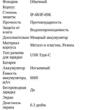
Фонарик
Обычный
Корпус
Степень
IP-68/IP-69K
защиты
Прочность
Противоударность
Защита от
Водонепроницаемость
влаги
Дополнительно
Мощный аккумулятор
Материал
Металл и пластик, Резина
корпуса
Тип разъема
USB Type-C
для зарядки
Батарея
Аккумулятор
Несъемный
Ёмкость
аккумулятора,
6000
мАч
Беспроводная
Да
зарядка
Экран
Диагональ
6.3 дюйм
экрана