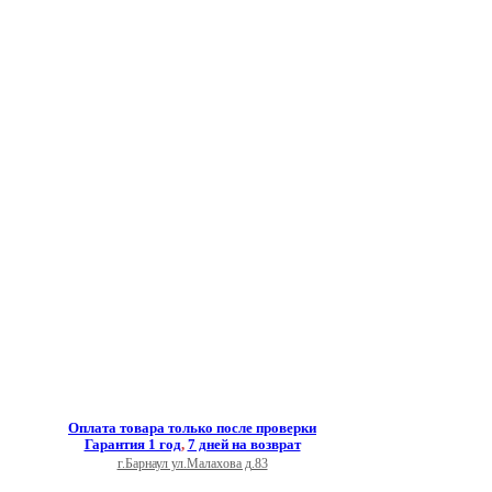
Оплата товара только после проверки
Гарантия 1 год
,
7 дней на возврат
г.Барнаул ул.Малахова д.83