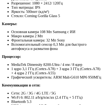
Разрешение: 1080 × 2412/ 120Гц
Тип матрицы: IPS
Яркость: 500нит (кд/м²)
Стекло: Corning Gorilla Glass 5
Камеры:
Основная камера 108 Мп Samsung с ИИ
Макро камера 2 Мп
Фронтальная камера: 32 Мп Sony
Вспомогательный сенсор 0,3 Мп для быстрого
автофокуса и размытия фона
Процессор:
MediaTek Dimensity 8200-Ultra / 4 нм / 8 ядер
1 ядро 3,1 ГГц (Cortex-A78) + 3 ядра 3 ГГц (Cortex-A78)
+ 4 ядра 2 ГГц (Cortex-A55)
Графический ускоритель: ARM Mali-G610 MP6 950МГц
Коммуникации и сети:
Сети: 2G / 3G / 4G LTE / 5G
Wi-Fi 6: 802.11 a/b/g/n/ac/ax (2.4 ГГц + 5 ГГц)
Bluetooth 5.3