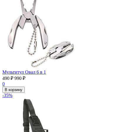
Мультитул Овал 6 в 1
490
₽
990
₽
0
В корзину
-35%