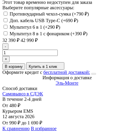
Этот товар временно недоступен для заказа
Выберите популярные аксессуары:
Противоударный чехол-сумка (+
790
₽
)
Доп. кабель USB Type-C (+
690
₽
)
Мультитул 6 в 1 (+
290
₽
)
Мультитул 8 в 1 с фонариком (+
390
₽
)
32 390
₽
42 990
₽
-
+
В корзину
Купить в 1 клик
Оформите кредит с
бесплатной доставкой:
Информация о доставке
Эль-Монте
Способ доставки
Самовывоз в СДЭК
В течение
2-4
дней
От
480
₽
Курьером EMS
12 августа 2026
От
990
₽
до
1 690
₽
К сравнению
В избранное