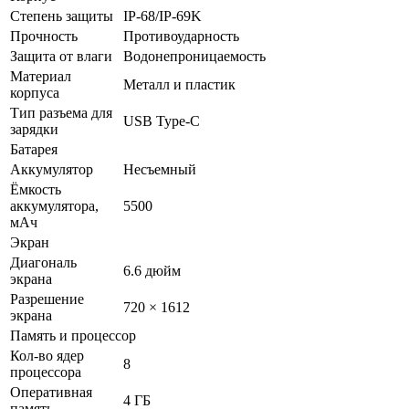
Степень защиты
IP-68/IP-69K
Прочность
Противоударность
Защита от влаги
Водонепроницаемость
Материал
Металл и пластик
корпуса
Тип разъема для
USB Type-C
зарядки
Батарея
Аккумулятор
Несъемный
Ёмкость
аккумулятора,
5500
мАч
Экран
Диагональ
6.6 дюйм
экрана
Разрешение
720 × 1612
экрана
Память и процессор
Кол-во ядер
8
процессора
Оперативная
4 ГБ
память