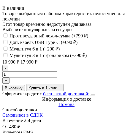
В наличии
Товар с выбранным набором характеристик недоступен для
покупки
Этот товар временно недоступен для заказа
Выберите популярные аксессуары:
Противоударный чехол-сумка (+
790
₽
)
Доп. кабель USB Type-C (+
690
₽
)
Мультитул 6 в 1 (+
290
₽
)
Мультитул 8 в 1 с фонариком (+
390
₽
)
10 990
₽
17 990
₽
-
+
В корзину
Купить в 1 клик
Оформите кредит с
бесплатной доставкой:
Информация о доставке
Помона
Способ доставки
Самовывоз в СДЭК
В течение
2-4
дней
От
480
₽
Курьером EMS