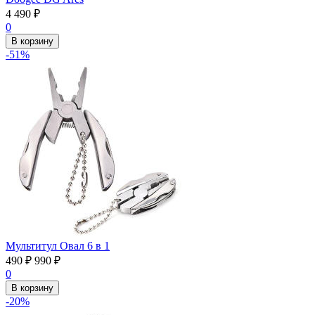
4 490
₽
0
В корзину
-51%
Мультитул Овал 6 в 1
490
₽
990
₽
0
В корзину
-20%