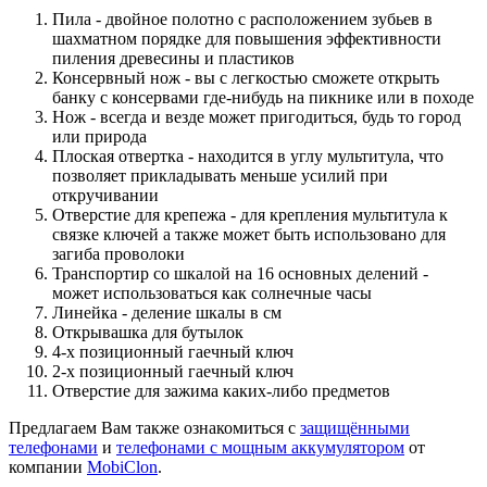
Пила - двойное полотно с расположением зубьев в
шахматном порядке для повышения эффективности
пиления древесины и пластиков
Консервный нож - вы с легкостью сможете открыть
банку с консервами где-нибудь на пикнике или в походе
Нож - всегда и везде может пригодиться, будь то город
или природа
Плоская отвертка - находится в углу мультитула, что
позволяет прикладывать меньше усилий при
откручивании
Отверстие для крепежа - для крепления мультитула к
связке ключей а также может быть использовано для
загиба проволоки
Транспортир со шкалой на 16 основных делений -
может использоваться как солнечные часы
Линейка - деление шкалы в см
Открывашка для бутылок
4-х позиционный гаечный ключ
2-х позиционный гаечный ключ
Отверстие для зажима каких-либо предметов
Предлагаем Вам также ознакомиться с
защищёнными
телефонами
и
телефонами с мощным аккумулятором
от
компании
MobiClon
.