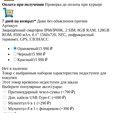
Оплата при получении
Проверка до оплаты при курьере
7 дней на возврат*
Даже без объяснения причин
Артикул:
Защищённый смартфон IP68/IP69K, 2 SIM, 8GB RAM, 128GB
ROM, 8500 мАч, 6.1" 1560х720, NFC, инфракрасный
термомет, GPS, ГЛОНАСС
Оранжевый
15 990
₽
Черный
15 990
₽
Красный
15 990
₽
Нет в наличии
Товар с выбранным набором характеристик недоступен для
покупки
Этот товар временно недоступен для заказа
Выберите популярные аксессуары:
Противоударный чехол-сумка (+
790
₽
)
Доп. кабель USB Type-C (+
690
₽
)
Мультитул 6 в 1 (+
290
₽
)
Мультитул 8 в 1 с фонариком (+
390
₽
)