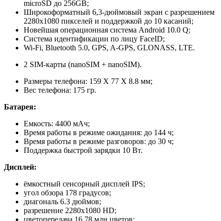
microSD до 256GB;
Широкоформатный 6,3-дюймовый экран с разрешением
2280x1080 пикселей и поддержкой до 10 касаний;
Новейшая операционная система Android 10.0 Q;
Система идентификации по лицу FaceID;
Wi-Fi, Bluetooth 5.0, GPS, A-GPS, GLONASS, LTE.
2 SIM-карты (nanoSIM + nanoSIM).
Размеры телефона: 159 X 77 X 8.8 мм;
Вес телефона: 175 гр.
Батарея:
Емкость: 4400 мАч;
Время работы в режиме ожидания: до 144 ч;
Время работы в режиме разговоров: до 30 ч;
Поддержка быстрой зарядки 10 Вт.
Дисплей:
ёмкостный сенсорный дисплей IPS;
угол обзора 178 градусов;
диагональ 6.3 дюймов;
разрешение 2280х1080 HD;
цветопередача 16.78 млн цветов;