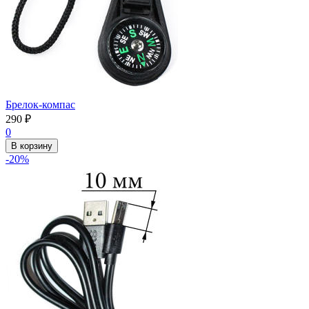
Брелок-компас
290
₽
0
В корзину
-20%