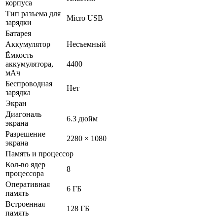
корпуса
Тип разъема для
Micro USB
зарядки
Батарея
Аккумулятор
Несъемный
Ёмкость
аккумулятора,
4400
мАч
Беспроводная
Нет
зарядка
Экран
Диагональ
6.3 дюйм
экрана
Разрешение
2280 × 1080
экрана
Память и процессор
Кол-во ядер
8
процессора
Оперативная
6 ГБ
память
Встроенная
128 ГБ
память