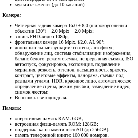
мультитач-жесты (до 10 касаний).
Камера:
Четверная задняя камера 16.0 + 8.0 (широкоугольный
объектив 130°) + 2.0 Mpix + 2.0 Mpix;
запись FHD-видео 1080p;
фронтальная камера 16 Mpix, f/2.0, AI, 90°;
дополнительные функции: геотеги, автофокус,
обнаружение лиц, система стабилизации изображения,
баланс белого, режим съемки, непрерывная съемка, ISO,
автоспуск, фокусировка, экспозиция, подавление
мерцания, резкость, оттенок, насыщенность, яркость,
контраст, цветовые эффекты, панорама, съемка под
разными углами, HDR, красивое лицо, автоматическое
определение сцены, режим улыбки, замедление видео,
снимок жестом;
Вспышка: светодиодная.
Память:
оперативная память RAM: 6GB;
встроенная флэш-память ROM: 128GB;
поддержка карт памяти microSD (до 256GB).
память телефонной книги: 100 000 номеров.