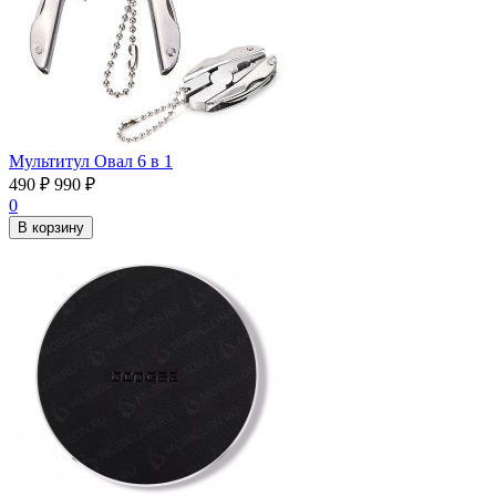
Мультитул Овал 6 в 1
490
₽
990
₽
0
В корзину