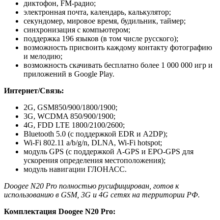
диктофон, FM-радио;
электронная почта, календарь, калькулятор;
секундомер, мировое время, будильник, таймер;
синхронизация с компьютером;
поддержка 196 языков (в том числе русского);
возможность присвоить каждому контакту фотографию
и мелодию;
возможность скачивать бесплатно более 1 000 000 игр и
приложений в Google Play.
Интернет/Связь:
2G, GSM850/900/1800/1900;
3G, WCDMA 850/900/1900;
4G, FDD LTE 1800/2100/2600;
Bluetooth 5.0 (с поддержкой EDR и A2DP);
Wi-Fi 802.11 а/b/g/n, DLNA, Wi-Fi hotspot;
модуль GPS (с поддержкой A-GPS и EPO-GPS для
ускорения определения местоположения);
модуль навигации ГЛОНАСС.
Doogee N20 Pro полностью русифицирован, готов к
использованию в GSM, 3G и 4G сетях на территории РФ.
Комплектация Doogee N20 Pro: