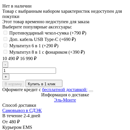
Нет в наличии
Товар с выбранным набором характеристик недоступен для
покупки
Этот товар временно недоступен для заказа
Выберите популярные аксессуары:
Противоударный чехол-сумка (+
790
₽
)
Доп. кабель USB Type-C (+
690
₽
)
Мультитул 6 в 1 (+
290
₽
)
Мультитул 8 в 1 с фонариком (+
390
₽
)
10 490
₽
16 990
₽
-
+
В корзину
Купить в 1 клик
Оформите кредит с
бесплатной доставкой:
Информация о доставке
Эль-Монте
Способ доставки
Самовывоз в СДЭК
В течение
2-4
дней
От
480
₽
Курьером EMS