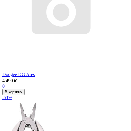
Doogee DG Ares
4 490
₽
0
В корзину
-51%