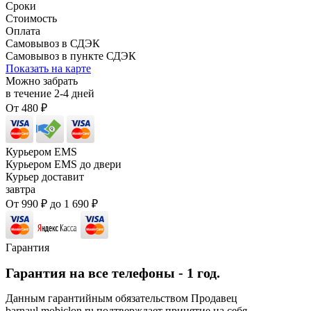
Сроки
Стоимость
Оплата
Самовывоз в СДЭК
Самовывоз в пункте СДЭК
Показать на карте
Можно забрать
в течение
2-4
дней
От
480
₽
Курьером EMS
Курьером EMS до двери
Курьер доставит
завтра
От
990
₽
до
1 690
₽
Гарантия
Гарантия на все телефоны - 1 год.
Данным гарантийным обязательством Продавец
barnaul.mobiclon.ru подтверждает принятие на себя