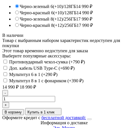
Черно-зеленый 6(+10)/128ГБ
14 990
₽
Черно-красный 6(+10)/128ГБ
14 990
₽
Черно-зеленый 8(+12)/256ГБ
17 990
₽
Черно-красный 8(+12)/256ГБ
17 990
₽
В наличии
Товар с выбранным набором характеристик недоступен для
покупки
Этот товар временно недоступен для заказа
Выберите популярные аксессуары:
Противоударный чехол-сумка (+
790
₽
)
Доп. кабель USB Type-C (+
690
₽
)
Мультитул 6 в 1 (+
290
₽
)
Мультитул 8 в 1 с фонариком (+
390
₽
)
14 990
₽
18 990
₽
-
+
В корзину
Купить в 1 клик
Оформите кредит с
бесплатной доставкой:
Информация о доставке
Эль-Монте