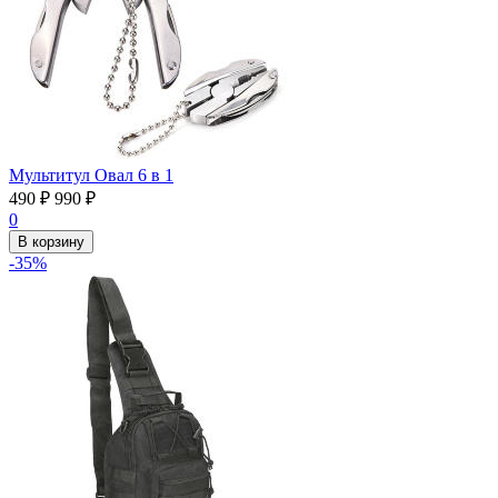
Мультитул Овал 6 в 1
490
₽
990
₽
0
В корзину
-35%