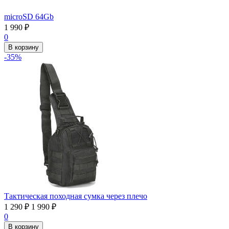
microSD 64Gb
1 990
₽
0
В корзину
-35%
Тактическая походная сумка через плечо
1 290
₽
1 990
₽
0
В корзину