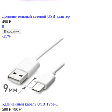
Дополнительный сетевой USB-адаптер
490
₽
0
В корзину
-25%
Удлиненный кабель USB Type-C
590
₽
790
₽