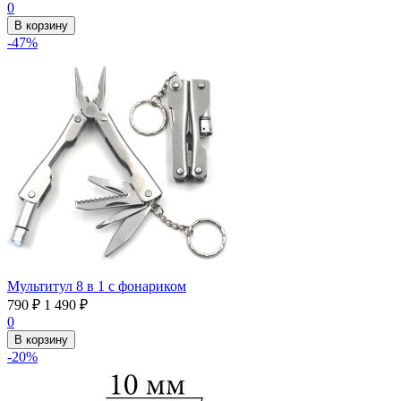
0
В корзину
-47%
Мультитул 8 в 1 с фонариком
790
₽
1 490
₽
0
В корзину
-20%