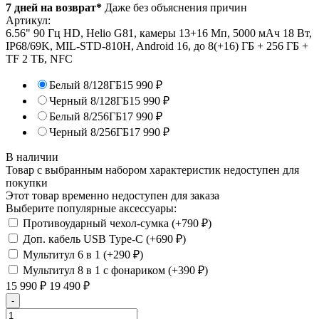
7 дней на возврат*
Даже без объяснения причин
Артикул:
6.56" 90 Гц HD, Helio G81, камеры 13+16 Мп, 5000 мАч 18 Вт,
IP68/69K, MIL-STD-810H, Android 16, до 8(+16) ГБ + 256 ГБ +
TF 2 ТБ, NFC
Белый 8/128ГБ
15 990
₽
Черный 8/128ГБ
15 990
₽
Белый 8/256ГБ
17 990
₽
Черный 8/256ГБ
17 990
₽
В наличии
Товар с выбранным набором характеристик недоступен для
покупки
Этот товар временно недоступен для заказа
Выберите популярные аксессуары:
Противоударный чехол-сумка (+
790
₽
)
Доп. кабель USB Type-C (+
690
₽
)
Мультитул 6 в 1 (+
290
₽
)
Мультитул 8 в 1 с фонариком (+
390
₽
)
15 990
₽
19 490
₽
-