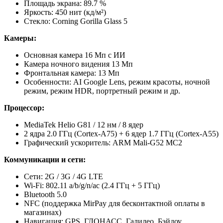
Площадь экрана: 89.7 %
Яркость: 450 нит (кд/м²)
Стекло: Corning Gorilla Glass 5
Камеры:
Основная камера 16 Мп с ИИ
Камера ночного видения 13 Мп
Фронтальная камера: 13 Мп
Особенности: AI Google Lens, режим красоты, ночной
режим, режим HDR, портретный режим и др.
Процессор:
MediaTek Helio G81 / 12 нм / 8 ядер
2 ядра 2.0 ГГц (Cortex-A75) + 6 ядер 1.7 ГГц (Cortex-A55)
Графический ускоритель: ARM Mali-G52 MC2
Коммуникации и сети:
Сети: 2G / 3G / 4G LTE
Wi-Fi: 802.11 a/b/g/n/ac (2.4 ГГц + 5 ГГц)
Bluetooth 5.0
NFC (поддержка MirPay для бесконтактной оплаты в
магазинах)
Навигация: GPS, ГЛОНАСС, Галилео, Бэйдоу