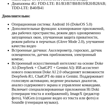
Диапазоны 4G: FDD-LTE: B1/B3/B7/B8/B19/B20/B28AB;
TDD-LTE: B40/B41
Дополнительно:
Операционная система: Android 16 (DokeOS 5.0)
Дополнительные функции: клонирование приложений,
два рабочих пространства, режим двух одновременно
запущенных окон, улучшенная защита приватности,
режим работы в перчатках (Glove Mode 2.0), улучшение
качества видео
Встроенные датчики: Акселерометр, гироскоп, датчик
освещенности, датчик приближения, электронный
компас.
Встроенный искусственный интеллект на основе Doke
AI (DeepSeek + ChatGPT + Gemini AI): ИИ-ассистент
нового поколения Doke AI 2.0 объединяет возможности
DeepSeek-R1, ChatGPT-4o mini и Gemini. Поддерживает
голосовую активацию, ведение реальных диалогов,
анализ содержимого экрана и управление командами.
Включает специализированные приложения Hi Doki
(генерация текста и изображений), ImageX (редактор
фото), VidGen (создание видео из текста или фото) и
Soundle (генерация музыки).