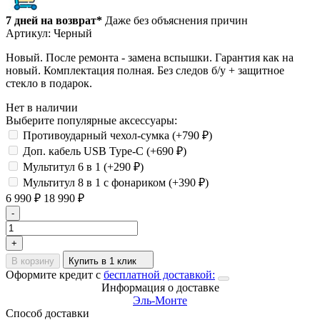
7 дней на возврат*
Даже без объяснения причин
Артикул:
Черный
Новый. После ремонта - замена вспышки. Гарантия как на
новый. Комплектация полная. Без следов б/у + защитное
стекло в подарок.
Нет в наличии
Выберите популярные аксессуары:
Противоударный чехол-сумка (+
790
₽
)
Доп. кабель USB Type-C (+
690
₽
)
Мультитул 6 в 1 (+
290
₽
)
Мультитул 8 в 1 с фонариком (+
390
₽
)
6 990
₽
18 990
₽
-
+
В корзину
Купить в 1 клик
Оформите кредит с
бесплатной доставкой:
Информация о доставке
Эль-Монте
Способ доставки