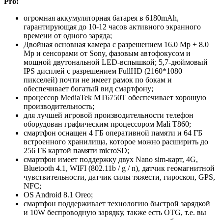
Pro:
огромная аккумуляторная батарея в 6180mAh,
гарантирующая до 10-12 часов активного экранного
времени от одного заряда;
Двойная основная камера с разрешением 16.0 Mp + 8.0
Mp и сенсорами от Sony, фазовым автофокусом и
мощной двутональной LED-вспышкой; 5,7-дюймовый
IPS дисплей с разрешением FullHD (2160*1080
пикселей) почти не имеет рамок по бокам и
обеспечивает богатый вид смартфону;
процессор MediaTek MT6750Т обеспечивает хорошую
производительность;
для лучшей игровой производительности телефон
оборудован графическим процессором Mali T860;
смартфон оснащен 4 ГБ оперативной памяти и 64 ГБ
встроенного хранилища, которое можно расширить до
256 ГБ картой памяти microSD;
смартфон имеет поддержку двух Nano sim-карт, 4G,
Bluetooth 4.1, WIFI (802.11b / g / n), датчик геомагнитной
чувствительности, датчик силы тяжести, гироскоп, GPS,
NFC;
ОS Android 8.1 Oreo;
смартфон поддерживает технологию быстрой зарядкой
и 10W беспроводную зарядку, также есть OTG, т.е. вы