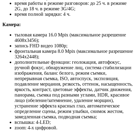
время работы в режиме разговоров: до 25 ч. в режиме
2G, до 18 ч. в режиме 3G/4G;
время полной зарядки: 4 ч.
Камера:
тыловая камера 16.0 Mpix (максимальное разрешение
4608х3456);
запись FHD видео 1080p;
фронтальная камера 8.0 Mpix (максимальное разрешение
3264х2448);
дополнительные функции: геолокация, автофокус,
ручной фокус, обнаружение лиц, система стабилизации
изображения, баланс белого, режим съемки,
непрерывная съемка, ISO, автоспуск, экспозиция,
подавление мерцания, резкость, оттенок, насыщенность,
яркость, контраст, цветовые эффекты, датчик движения,
панорама, съемка под разными углами, HDR, красивое
лицо (обеление/затемнение, удаление морщин),
устранение эффекта красных глаз, автоматическое
определение сцены, режим улыбки, снимок жестом,
замедленная съемка, подводная съемка;
вспышка: 4-LED;
zoom: 4-х цифровой.