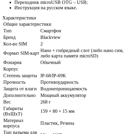
Переходник microUSB OTG – USB;
Инструкция на русском языке.
Характеристики
Общие характеристики
Тип
Смартфон
Бренд
Blackview
Кол-во SIM
2
Нано + гибридный слот (либо нано сим,
Формат SIM-карт
либо карта памяти microSD)
Фонарик
Обычный
Корпус
Степень защиты
IP-68/IP-69K
Прочность
Противоударность
Защита от влаги
Водонепроницаемость
Дополнительно
Мощный аккумулятор
Вес
268 г
Габариты
159 × 80 × 15 мм
(ВxШxТ)
Материал
Пластик, Резина
корпуса
Тип разъема для