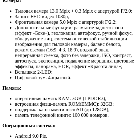
Камера:
Тыловая камера 13.0 Mpix + 0.3 Mpix с апертурой F/2.0;
Запись FHD видео 1080p;
Фронтальная камера 5.0 Mpix с апертурой F/2.2;
Дополнительные функции: размытие заднего фона
(эффект «Боке»), геолокация, автофокус, ручной фокус,
обнаружение лиц, система оптической стабилизации
изображения для тыловой камеры , баланс белого,
режим съемки (16:9, 4:3, 18:9), водяной знак,
непрерывная съемка, фото без задержки, ISO, контраст,
автоспуск, экспозиция, подавление мерцания, цветовые
эффекты, панорама, HDR, эффект «Красота лица»;
Вспышка: 2-LED;
Цифровой зум: 4-кратный.
Память:
оперативная память RAM: 3GB (LPDDR3);
встроенная флэш-память ROM(EMMC): 32GB;
поддержка карт памяти microSD (до 128GB);
память телефонной книги: 100 000 номеров.
Операционная система:
Android 9.0 Pie.