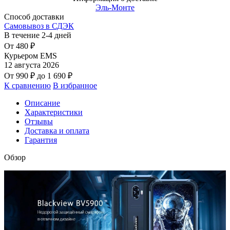
Эль-Монте
Способ доставки
Самовывоз в СДЭК
В течение
2-4
дней
От
480
₽
Курьером EMS
12 августа 2026
От
990
₽
до
1 690
₽
К сравнению
В избранное
Описание
Характеристики
Отзывы
Доставка и оплата
Гарантия
Обзор