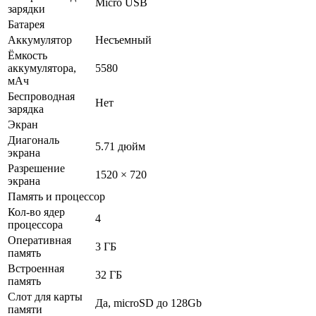
Micro USB
зарядки
Батарея
Аккумулятор
Несъемный
Ёмкость
аккумулятора,
5580
мАч
Беспроводная
Нет
зарядка
Экран
Диагональ
5.71 дюйм
экрана
Разрешение
1520 × 720
экрана
Память и процессор
Кол-во ядер
4
процессора
Оперативная
3 ГБ
память
Встроенная
32 ГБ
память
Слот для карты
Да, microSD до 128Gb
памяти