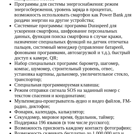
Программы для системы энергоснабжения: режим
энергосбережения, уровень заряда в процентах,
возможность использовать смартфон как Power Bank для
раздачи энергии на другие устройства;
Системные программы: программа Duraspeed для
ускорения смартфона, шифрование персональных
данных, функция поиска смартфона в случае кражи,
назначение специальных функций на датчик отпечатка
пальцев, системный менеджер (управление батареей,
фоновыми программами, автозагрузкой и т.д.), быстрый
доступ к камере, QR;
Набор специальных программ: барометр, шагомер,
компас, шумомер, строительный уровень, отвес,
установка картины, дальномер, увеличительное стекло,
транспортир;
Специальная программируемая клавиша;
Режим отправки сигнала SOS на заданный номер с
текстом спасения и координатами;
Мультимедиа-проигрыватель аудио и видео файлов, FM-
радио, диктофон;
Фонарик, календарь, калькулятор;
Секундомер, мировое время, будильник, таймер;
Поддержка 196 языков (в том числе русского);
Возможность присвоить каждому контакту фотографию;
Возможность скачивать бесплатно до 1 000 000 игр и