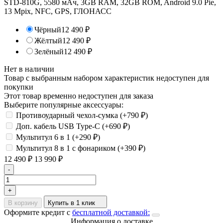
STD-810G, 5580 мАч, 3GB RAM, 32GB ROM, Android 9.0 Pie,
13 Mpix, NFC, GPS, ГЛОНАСС
Чёрный
12 490
₽
Жёлтый
12 490
₽
Зелёный
12 490
₽
Нет в наличии
Товар с выбранным набором характеристик недоступен для
покупки
Этот товар временно недоступен для заказа
Выберите популярные аксессуары:
Противоударный чехол-сумка (+
790
₽
)
Доп. кабель USB Type-C (+
690
₽
)
Мультитул 6 в 1 (+
290
₽
)
Мультитул 8 в 1 с фонариком (+
390
₽
)
12 490
₽
13 990
₽
-
+
В корзину
Купить в 1 клик
Оформите кредит с
бесплатной доставкой:
Информация о доставке