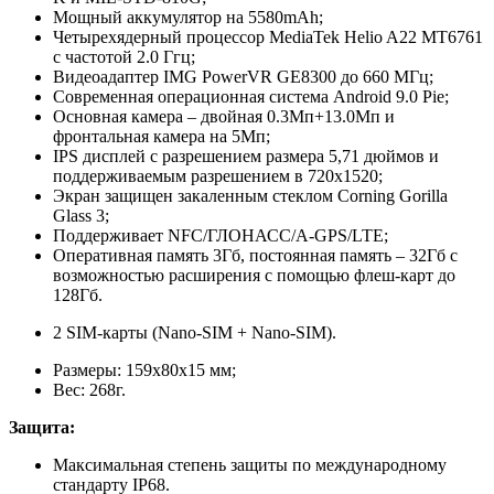
Мощный аккумулятор на 5580mAh;
Четырехядерный процессор MediaTek Helio A22 MT6761
с частотой 2.0 Ггц;
Видеоадаптер IMG PowerVR GE8300 до 660 МГц;
Современная операционная система Android 9.0 Pie;
Основная камера – двойная 0.3Мп+13.0Мп и
фронтальная камера на 5Мп;
IPS дисплей с разрешением размера 5,71 дюймов и
поддерживаемым разрешением в 720x1520;
Экран защищен закаленным стеклом Corning Gorilla
Glass 3;
Поддерживает NFC/ГЛОНАСС/A-GPS/LTE;
Оперативная память 3Гб, постоянная память – 32Гб с
возможностью расширения с помощью флеш-карт до
128Гб.
2 SIM-карты (Nano-SIM + Nano-SIM).
Размеры: 159x80x15 мм;
Вес: 268г.
Защита:
Максимальная степень защиты по международному
стандарту IP68.