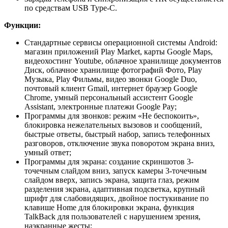
по средствам USB Type-C.
Функции:
Стандартные сервисы операционной системы Android:
магазин приложений Play Market, карты Google Maps,
видеохостинг Youtube, облачное хранилище документов
Диск, облачное хранилище фотографий Фото, Play
Музыка, Play Фильмы, видео звонки Google Duo,
почтовый клиент Gmail, интернет браузер Google
Chrome, умный персональный ассистент Google
Assistant, электронные платежи Google Pay;
Программы для звонков: режим «Не беспокоить»,
блокировка нежелательных вызовов и сообщений,
быстрые ответы, быстрый набор, запись телефонных
разговоров, отключение звука поворотом экрана вниз,
умный ответ;
Программы для экрана: создание скриншотов 3-
точечным слайдом вниз, запуск камеры 3-точечным
слайдом вверх, запись экрана, защита глаз, режим
разделения экрана, адаптивная подсветка, крупный
шрифт для слабовидящих, двойное постукивание по
клавише Home для блокировки экрана, функция
TalkBack для пользователей с нарушением зрения,
наэкранные жесты;